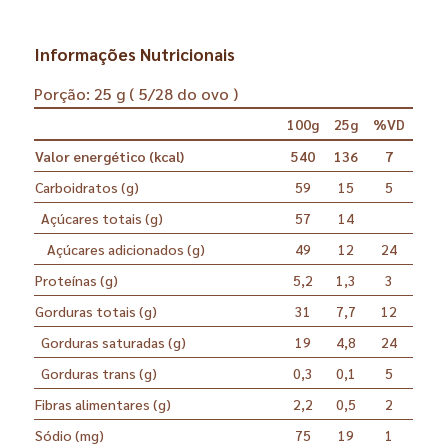
Informações Nutricionais
Porção: 25 g ( 5/28 do ovo )
100g
25g
%VD
Valor energético (kcal)
540
136
7
Carboidratos (g)
59
15
5
Açúcares totais (g)
57
14
Açúcares adicionados (g)
49
12
24
Proteínas (g)
5,2
1,3
3
Gorduras totais (g)
31
7,7
12
Gorduras saturadas (g)
19
4,8
24
Gorduras trans (g)
0,3
0,1
5
Fibras alimentares (g)
2,2
0,5
2
Sódio (mg)
75
19
1