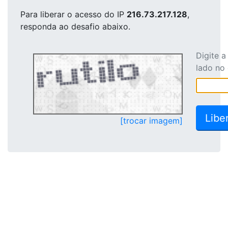
Para liberar o acesso
do IP
216.73.217.128
,
responda ao desafio abaixo.
Digite 
lado no
[trocar imagem]