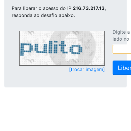
Para liberar o acesso
do IP
216.73.217.13
,
responda ao desafio abaixo.
Digite 
lado no
[trocar imagem]