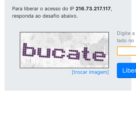
Para liberar o acesso
do IP
216.73.217.117
,
responda ao desafio abaixo.
Digite 
lado no
[trocar imagem]