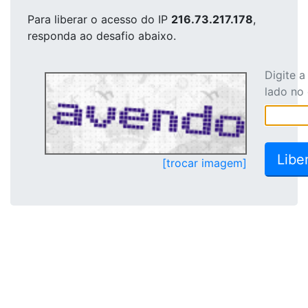
Para liberar o acesso
do IP
216.73.217.178
,
responda ao desafio abaixo.
Digite 
lado no
[trocar imagem]