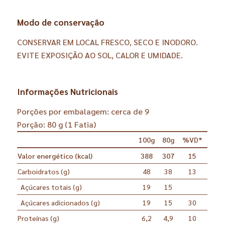
Modo de conservação
CONSERVAR EM LOCAL FRESCO, SECO E INODORO.
EVITE EXPOSIÇÃO AO SOL, CALOR E UMIDADE.
Informações Nutricionais
Porções por embalagem: cerca de 9
Porção: 80 g (1 Fatia)
100g
80g
%VD*
Valor energético (kcal)
388
307
15
Carboidratos (g)
48
38
13
Açúcares totais (g)
19
15
Açúcares adicionados (g)
19
15
30
Proteínas (g)
6,2
4,9
10