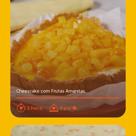
Cheescake com Frutas Amarelas
1 hora.
8 por�.