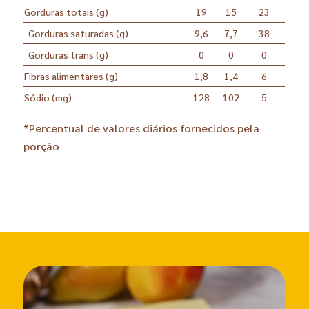
Gorduras totais (g)
19
15
23
Gorduras saturadas (g)
9,6
7,7
38
Gorduras trans (g)
0
0
0
Fibras alimentares (g)
1,8
1,4
6
Sódio (mg)
128
102
5
*Percentual de valores diários fornecidos pela
porção