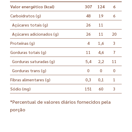
Valor energético (kcal)
307
124
6
Carboidratos (g)
48
19
6
Açúcares totais (g)
26
11
Açúcares adicionados (g)
26
11
20
Proteínas (g)
4
1,6
3
Gorduras totais (g)
11
4,6
7
Gorduras saturadas (g)
5,4
2,2
11
Gorduras trans (g)
0
0
0
Fibras alimentares (g)
0,3
0,1
1
Sódio (mg)
151
60
3
*Percentual de valores diários fornecidos pela
porção