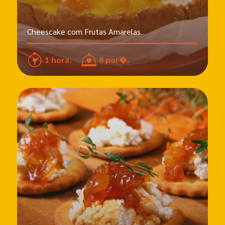
Cheescake com Frutas Amarelas
1 hora.
8 por�.