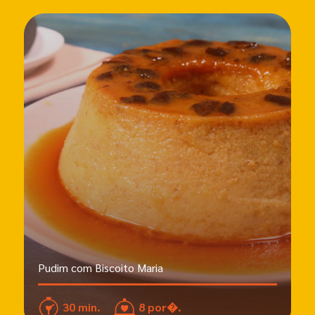
Pudim com Biscoito Maria
30 min.
8 por�.