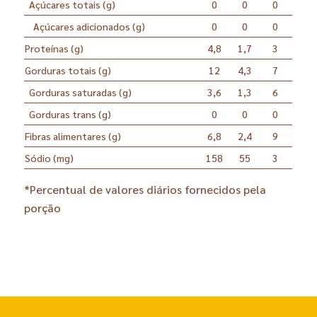
Açúcares totais (g)
0
0
0
Açúcares adicionados (g)
0
0
0
Proteínas (g)
4,8
1,7
3
Gorduras totais (g)
12
4,3
7
Gorduras saturadas (g)
3,6
1,3
6
Gorduras trans (g)
0
0
0
Fibras alimentares (g)
6,8
2,4
9
Sódio (mg)
158
55
3
*Percentual de valores diários fornecidos pela
porção