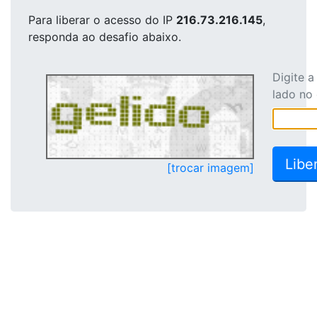
Para liberar o acesso
do IP
216.73.216.145
,
responda ao desafio abaixo.
Digite 
lado no
[trocar imagem]