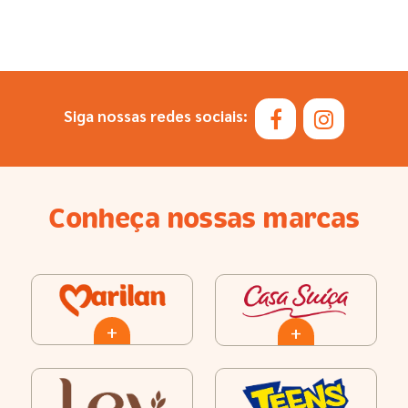
Siga nossas redes sociais:
Conheça nossas marcas
+
+