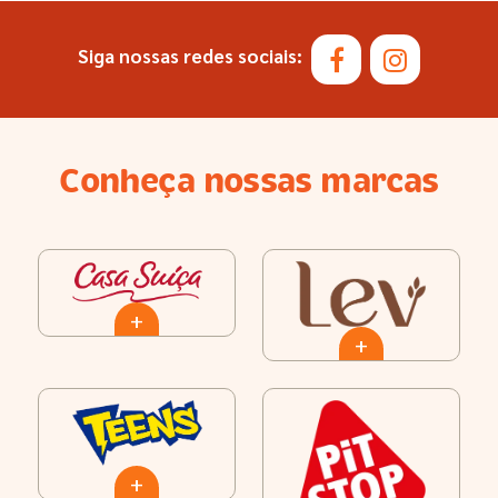
Siga nossas redes sociais:
Conheça nossas marcas
+
+
+