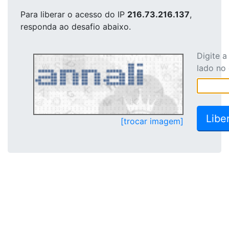
Para liberar o acesso
do IP
216.73.216.137
,
responda ao desafio abaixo.
Digite 
lado no
[trocar imagem]