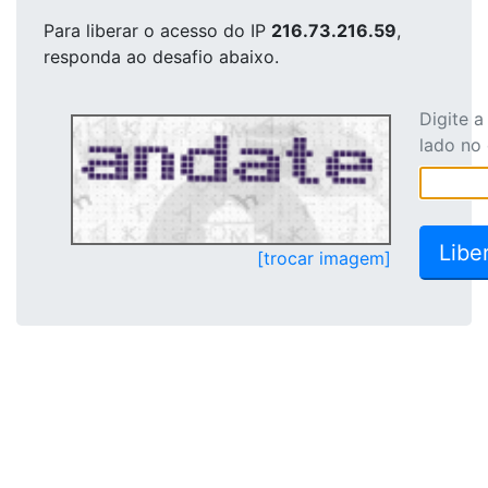
Para liberar o acesso
do IP
216.73.216.59
,
responda ao desafio abaixo.
Digite 
lado no
[trocar imagem]